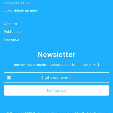
Conversa de vo
o
r
r
t
O avosidade na mídia
k
a
+
Contato
m
Publicidade
Imprensa
Newsletter
Inscreva-se e receba as nossas notícias no seu e-mail.
Digite
seu
e-
mail