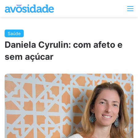
Switc
M
skin
Saúde
Daniela Cyrulin: com afeto e
sem açúcar