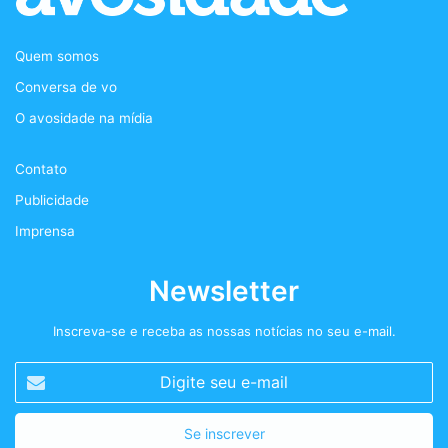
b
t
a
a
Quem somos
o
e
g
s
Conversa de vo
o
r
r
t
O avosidade na mídia
k
a
+
Contato
m
Publicidade
Imprensa
Newsletter
Inscreva-se e receba as nossas notícias no seu e-mail.
Digite
seu
e-
mail