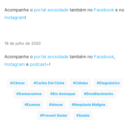
Acompanhe o
portal avosidade
também no
Facebook
e no
Instagram
!
18 de julho de 2020
Acompanhe o
portal avosidade
também no
Facebook
,
Instagram
e
podcast+
!
Câncer
Carlos Del Cistia
Células
Diagnóstico
Donnarumma
Em destaque
Envelhecimento
Exames
idosos
Neoplasia Maligna
Prevent Senior
Saúde