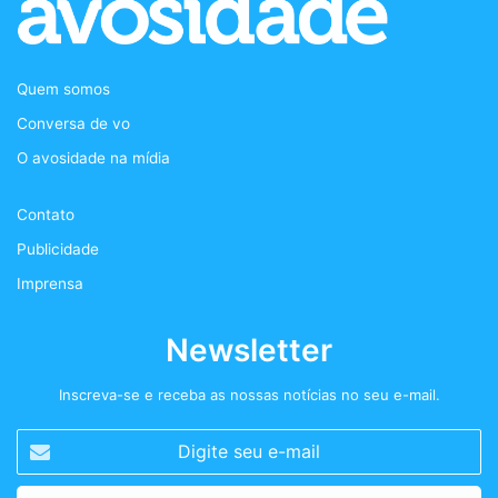
e
t
t
c
b
t
a
a
Quem somos
o
e
g
s
Conversa de vo
o
r
r
t
O avosidade na mídia
k
a
+
Contato
m
Publicidade
Imprensa
Newsletter
Inscreva-se e receba as nossas notícias no seu e-mail.
Digite
seu
e-