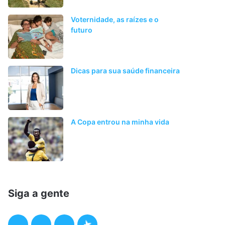
Voternidade, as raízes e o
futuro
Dicas para sua saúde financeira
A Copa entrou na minha vida
Siga a gente
F
T
I
P