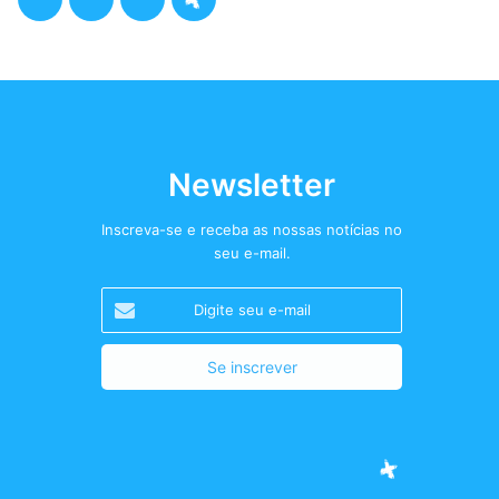
a
w
n
o
c
i
s
d
e
t
t
c
b
t
a
a
Newsletter
o
e
g
s
Inscreva-se e receba as nossas notícias no
seu e-mail.
o
r
r
t
Digite
k
a
+
seu
e-
m
mail
Facebook
Twitter
Instagram
Podcast+