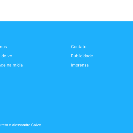
mos
Contato
 de vo
Publicidade
ade na mídia
Imprensa
rreto
e
Alessandro Calve