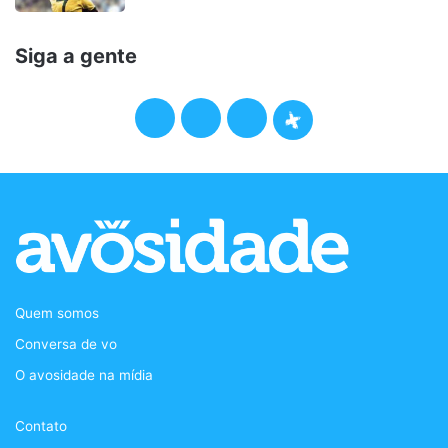
Siga a gente
F
T
I
P
a
w
n
o
c
i
s
d
e
t
t
c
b
t
a
a
Quem somos
o
e
g
s
Conversa de vo
o
r
r
t
O avosidade na mídia
k
a
+
Contato
m