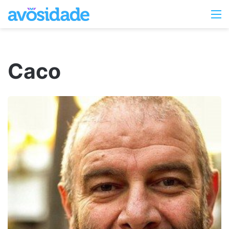
Switc
M
skin
Caco