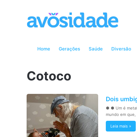
Home
Gerações
Saúde
Diversão
Cotoco
Dois umbi
● ● Um é metafó
mundo em que,
Leia mais »