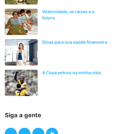
Voternidade, as raízes e o
futuro
Dicas para sua saúde financeira
A Copa entrou na minha vida
Siga a gente
F
T
I
P