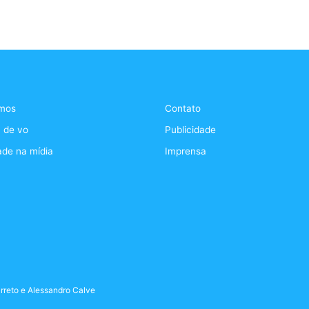
mos
Contato
 de vo
Publicidade
ade na mídia
Imprensa
rreto
e
Alessandro Calve