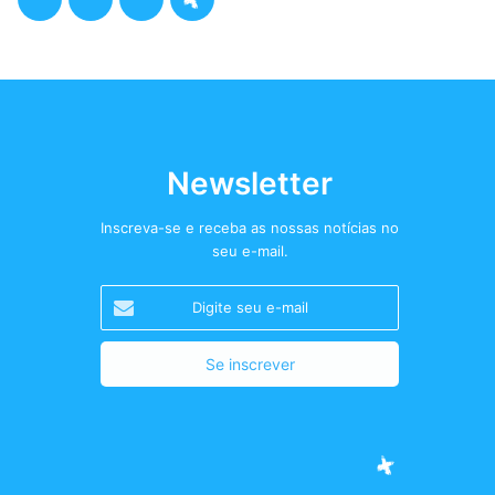
a
w
n
o
c
i
s
d
e
t
t
c
b
t
a
a
Newsletter
o
e
g
s
Inscreva-se e receba as nossas notícias no
seu e-mail.
o
r
r
t
Digite
k
a
+
seu
e-
m
mail
Facebook
Twitter
Instagram
Podcast+