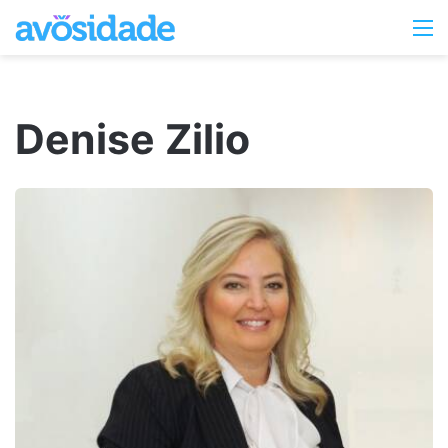
Switc
M
skin
Denise Zilio