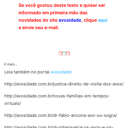
Se você gostou deste texto e quiser ser
informado em primeira mão das
novidades do site
avosidade
, clique
aqui
e envie seu e-mail.
❒
❒
❒
E mais…
Leia também no portal
avosidade
:
http://avosidade.com.br/justica-direito-de-visita-dos-avos/
http://avosidade.com.br/novas-familias-em-tempos-
virtuais/
http://avosidade.com.br/dr-fabio-ancona-avo-ou-sogra/
http://avosidade.com.br/dr-pitangueira-os-avos-e-os-