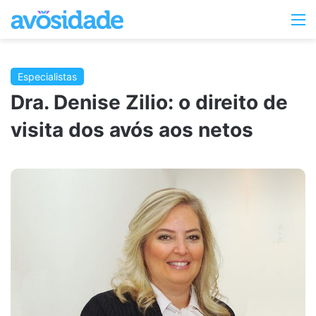
Switc
M
skin
Especialistas
Dra. Denise Zilio: o direito de
visita dos avós aos netos