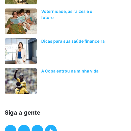
Voternidade, as raízes e o
futuro
Dicas para sua saúde financeira
A Copa entrou na minha vida
Siga a gente
F
T
I
P