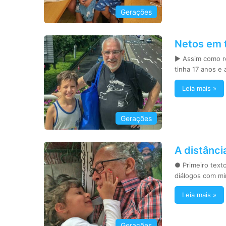
Gerações
Netos em 
► Assim como re
tinha 17 anos e 
Leia mais »
Gerações
A distânci
● Primeiro text
diálogos com mi
Leia mais »
Gerações