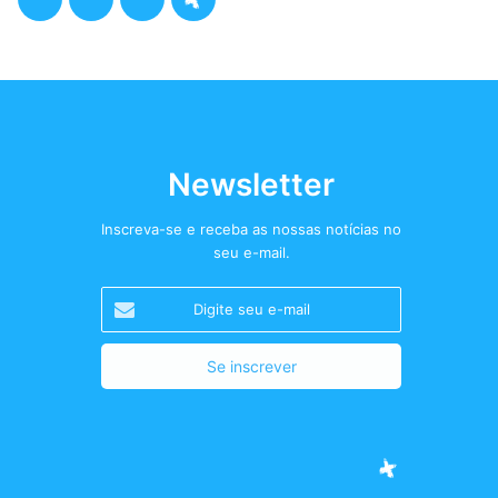
a
w
n
o
c
i
s
d
e
t
t
c
b
t
a
a
Newsletter
o
e
g
s
Inscreva-se e receba as nossas notícias no
seu e-mail.
o
r
r
t
Digite
k
a
+
seu
e-
m
mail
Facebook
Twitter
Instagram
Podcast+