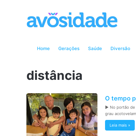
Home
Gerações
Saúde
Diversão
distância
O tempo p
► No portão de 
grau acotovela
Leia mais »