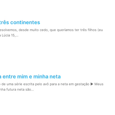
três continentes
solvemos, desde muito cedo, que queríamos ter três filhos (eu
a Lúcia 15,…
a entre mim e minha neta
o de uma série escrita pelo avô para a neta em gestação ► Meus
nha futura neta são…