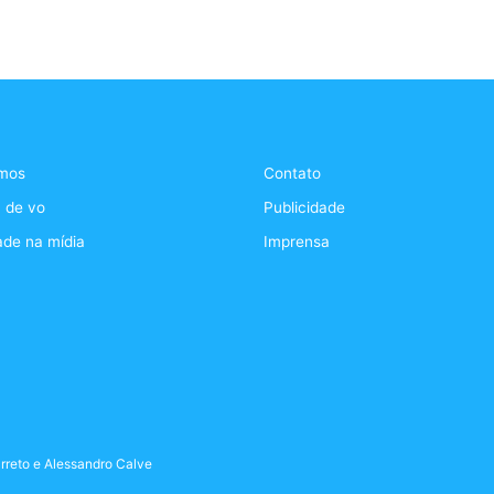
mos
Contato
 de vo
Publicidade
ade na mídia
Imprensa
rreto
e
Alessandro Calve