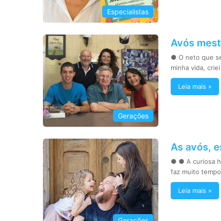
Especialistas
Avós mest
● O neto que se
minha vida, crie
Leia mais »
Gerações
As avós, 
● ● A curiosa h
faz muito temp
Leia mais »
Gerações