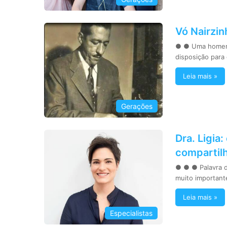
Vó Nairzin
● ● Uma homena
disposição para
Leia mais »
Gerações
Dra. Ligia
compartil
● ● ● Palavra de
muito important
Leia mais »
Especialistas