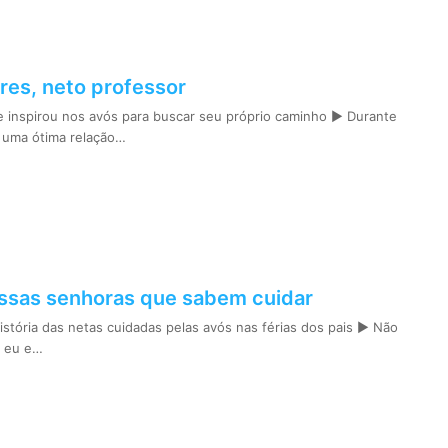
res, neto professor
 inspirou nos avós para buscar seu próprio caminho ► Durante
i uma ótima relação…
essas senhoras que sabem cuidar
istória das netas cuidadas pelas avós nas férias dos pais ► Não
o eu e…