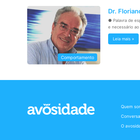
Dr. Floria
● Palavra de es
e necessário ao 
Leia mais »
Comportamento
Quem so
Conversa
O avosid