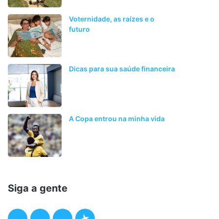
Voternidade, as raízes e o
futuro
Dicas para sua saúde financeira
A Copa entrou na minha vida
Siga a gente
F
T
I
P