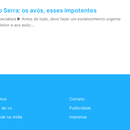
no Serra: os avós, esses impotentes
pecialista ► Antes de tudo, devo fazer um esclarecimento urgente
leitor e aos avós:…
mos
Contato
 de vo
Publicidade
ade na mídia
Imprensa