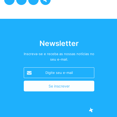
a
w
n
o
c
i
s
d
e
t
t
c
b
t
a
a
Newsletter
o
e
g
s
Inscreva-se e receba as nossas notícias no
seu e-mail.
o
r
r
t
Digite
k
a
+
seu
e-
m
mail
Facebook
Twitter
Instagram
Podcast+