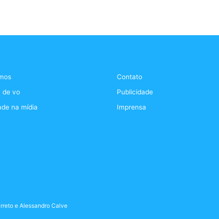
mos
Contato
 de vo
Publicidade
ade na mídia
Imprensa
rreto
e
Alessandro Calve