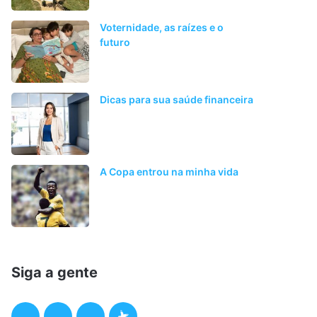
Voternidade, as raízes e o
futuro
Dicas para sua saúde financeira
A Copa entrou na minha vida
Siga a gente
F
T
I
P