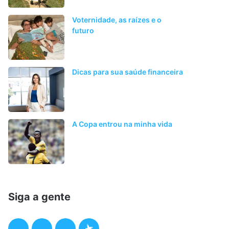
Voternidade, as raízes e o
futuro
Dicas para sua saúde financeira
A Copa entrou na minha vida
Siga a gente
F
T
I
P