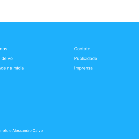
mos
Contato
 de vo
Publicidade
ade na mídia
Imprensa
rreto
e
Alessandro Calve