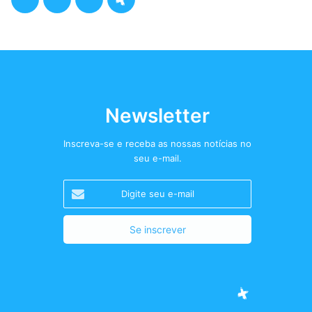
a
w
n
o
c
i
s
d
e
t
t
c
b
t
a
a
Newsletter
o
e
g
s
Inscreva-se e receba as nossas notícias no
seu e-mail.
o
r
r
t
Digite
k
a
+
seu
e-
m
mail
Facebook
Twitter
Instagram
Podcast+