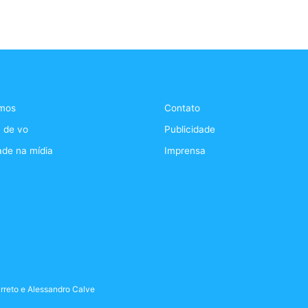
mos
Contato
 de vo
Publicidade
ade na mídia
Imprensa
rreto
e
Alessandro Calve