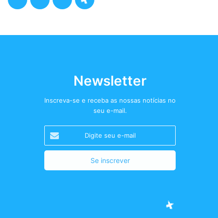
a
w
n
o
c
i
s
d
e
t
t
c
b
t
a
a
Newsletter
o
e
g
s
Inscreva-se e receba as nossas notícias no
seu e-mail.
o
r
r
t
Digite
k
a
+
seu
e-
m
mail
Facebook
Twitter
Instagram
Podcast+