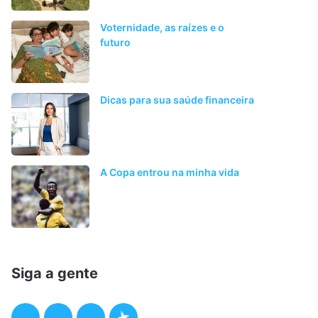
Voternidade, as raízes e o
futuro
Dicas para sua saúde financeira
A Copa entrou na minha vida
Siga a gente
F
T
I
P