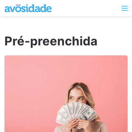
Switc
M
skin
Pré-preenchida