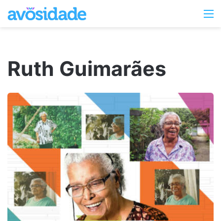
Switc
M
skin
Ruth Guimarães