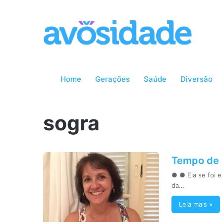
Home
Gerações
Saúde
Diversão
sogra
Tempo de 
● ● Ela se foi 
da…
Leia mais »