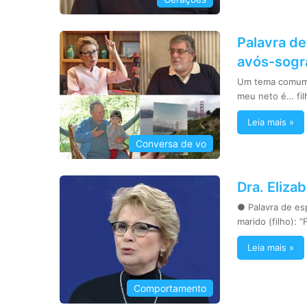
Palavra de
avós-sogra
Um tema comum n
meu neto é… fi
Leia mais »
Conversa de vo
Dra. Eliza
● Palavra de esp
marido (filho): 
Leia mais »
Comportamento