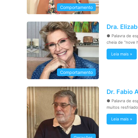
Comportamento
Dra. Eliza
● Palavra de esp
cheia de “nove
Leia mais »
Comportamento
Dr. Fabio 
● Palavra de esp
muitos resfria
Leia mais »
Gerações