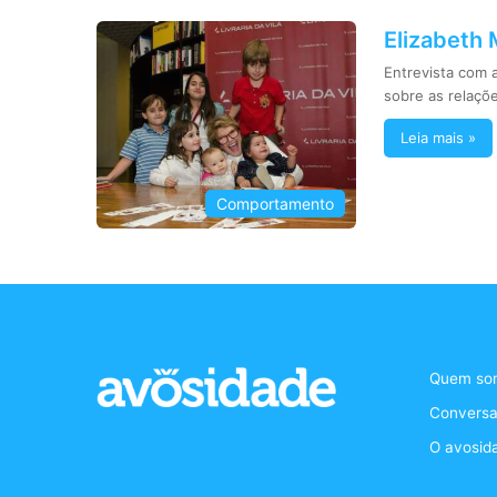
Elizabeth 
Entrevista com 
sobre as relaçõ
Leia mais »
Comportamento
Quem so
Conversa
O avosid