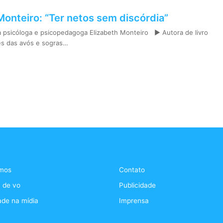
Monteiro: “Ter netos sem discórdia”
a psicóloga e psicopedagoga Elizabeth Monteiro ► Autora de livro
es das avós e sogras…
mos
Contato
 de vo
Publicidade
ade na mídia
Imprensa