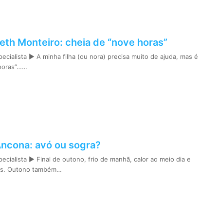
beth Monteiro: cheia de “nove horas”
ecialista ► A minha filha (ou nora) precisa muito de ajuda, mas é
 horas”……
Ancona: avó ou sogra?
ecialista ► Final de outono, frio de manhã, calor ao meio dia e
dos. Outono também…