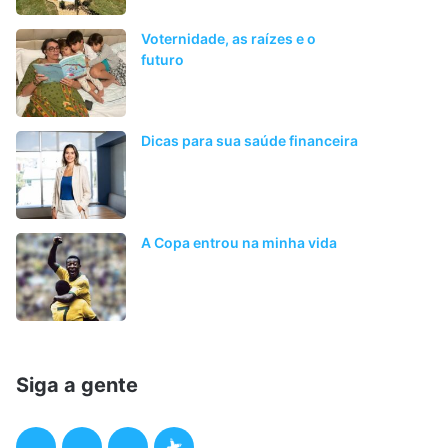
Voternidade, as raízes e o
futuro
Dicas para sua saúde financeira
A Copa entrou na minha vida
Siga a gente
F
T
I
P