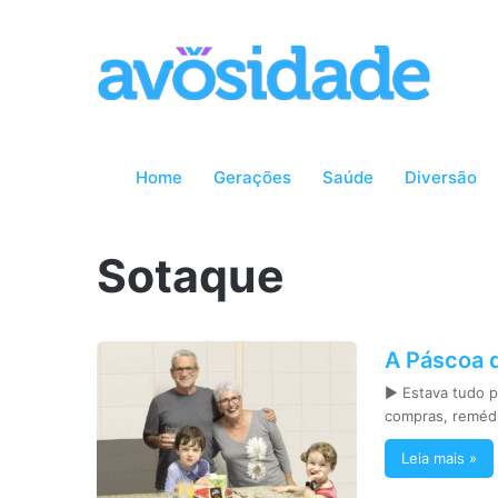
Home
Gerações
Saúde
Diversão
Sotaque
A Páscoa 
► Estava tudo p
compras, remédi
Leia mais »