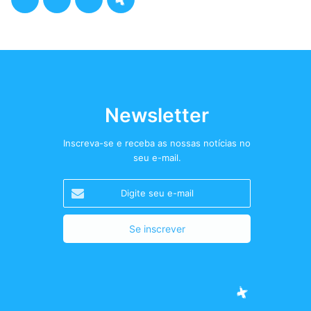
a
w
n
o
c
i
s
d
e
t
t
c
b
t
a
a
Newsletter
o
e
g
s
Inscreva-se e receba as nossas notícias no
seu e-mail.
o
r
r
t
Digite
k
a
+
seu
e-
m
mail
Facebook
Twitter
Instagram
Podcast+