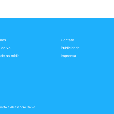
mos
Contato
 de vo
Publicidade
ade na mídia
Imprensa
rreto
e
Alessandro Calve