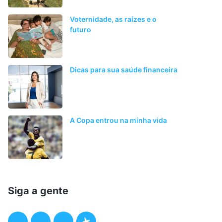
Voternidade, as raízes e o
futuro
Dicas para sua saúde financeira
A Copa entrou na minha vida
Siga a gente
F
T
I
P