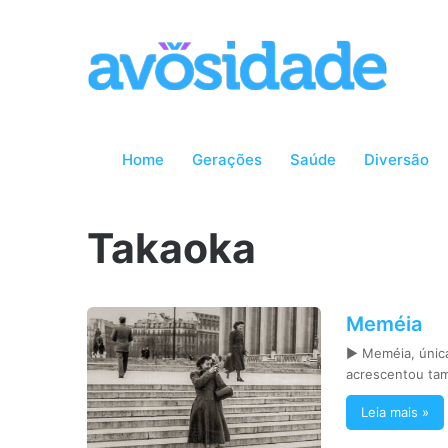
Home
Gerações
Saúde
Diversão
Takaoka
Meméia
► Meméia, única
acrescentou ta
Leia mais »