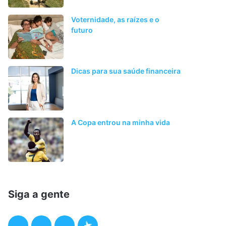
Voternidade, as raízes e o
futuro
Dicas para sua saúde financeira
A Copa entrou na minha vida
Siga a gente
F
T
I
P