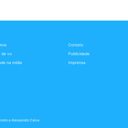
mos
Contato
 de vo
Publicidade
ade na mídia
Imprensa
rreto
e
Alessandro Calve