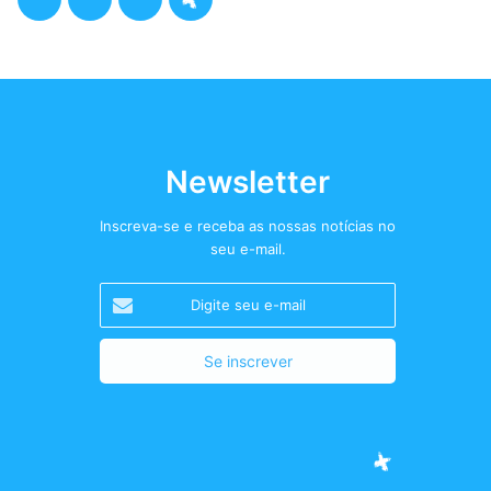
a
w
n
o
c
i
s
d
e
t
t
c
b
t
a
a
Newsletter
o
e
g
s
Inscreva-se e receba as nossas notícias no
seu e-mail.
o
r
r
t
Digite
k
a
+
seu
e-
m
mail
Facebook
Twitter
Instagram
Podcast+