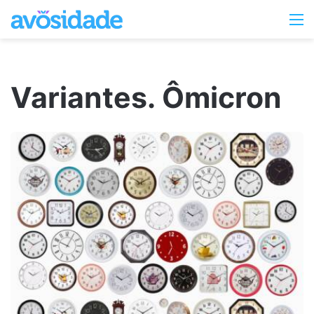
Switc
M
skin
Variantes. Ômicron