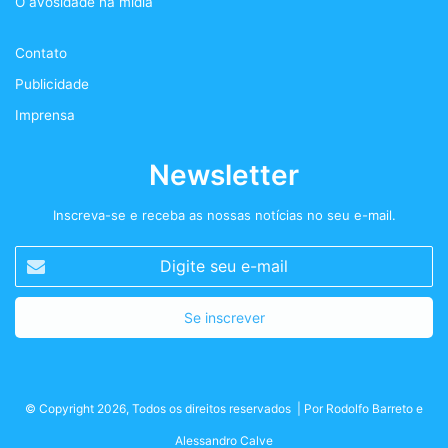
O avosidade na mídia
k
a
+
Contato
m
Publicidade
Imprensa
Newsletter
Inscreva-se e receba as nossas notícias no seu e-mail.
Digite
seu
e-
mail
© Copyright 2026, Todos os direitos reservados | Por
Rodolfo Barreto
e
Alessandro Calve