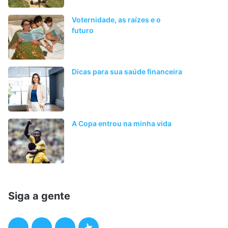
Voternidade, as raízes e o
futuro
Dicas para sua saúde financeira
A Copa entrou na minha vida
Siga a gente
F
T
I
P