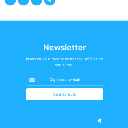
a
w
n
o
c
i
s
d
e
t
t
c
b
t
a
a
Newsletter
o
e
g
s
Inscreva-se e receba as nossas notícias no
seu e-mail.
o
r
r
t
Digite
k
a
+
seu
e-
m
mail
Facebook
Twitter
Instagram
Podcast+