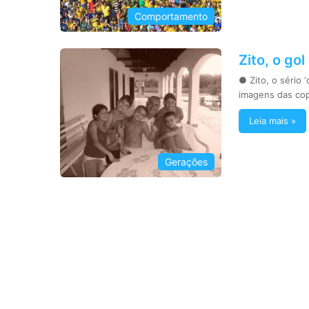
Comportamento
Zito, o go
● Zito, o sério
imagens das co
Leia mais »
Gerações