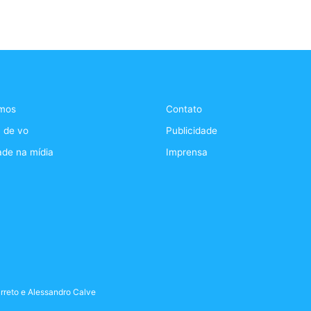
mos
Contato
 de vo
Publicidade
ade na mídia
Imprensa
rreto
e
Alessandro Calve