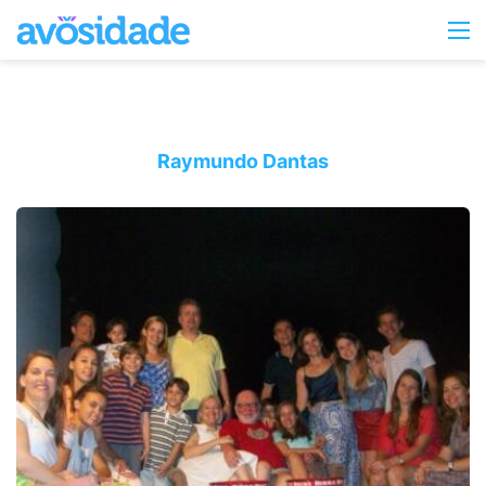
Switc
M
skin
Raymundo Dantas