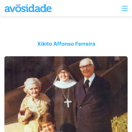
Switc
M
skin
Xikito Affonso Ferreira