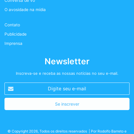
Conversa de vo
o
r
r
t
O avosidade na mídia
k
a
+
Contato
m
Publicidade
Imprensa
Newsletter
Inscreva-se e receba as nossas notícias no seu e-mail.
Digite
seu
e-
mail
© Copyright 2026, Todos os direitos reservados | Por
Rodolfo Barreto
e