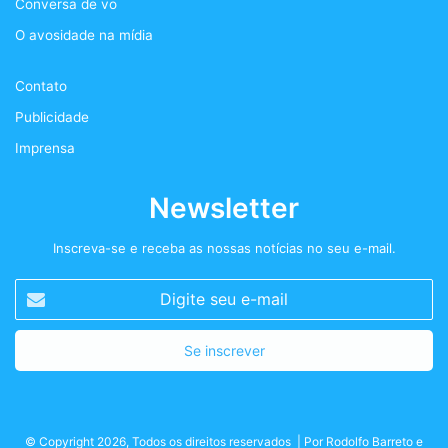
Conversa de vo
o
r
r
t
O avosidade na mídia
k
a
+
Contato
m
Publicidade
Imprensa
Newsletter
Inscreva-se e receba as nossas notícias no seu e-mail.
Digite
seu
e-
mail
© Copyright 2026, Todos os direitos reservados | Por
Rodolfo Barreto
e