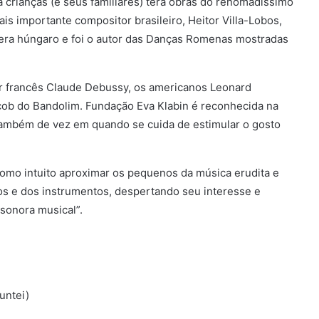
crianças (e seus familiares) terá obras do renomadíssimo
s importante compositor brasileiro, Heitor Villa-Lobos,
e era húngaro e foi o autor das Danças Romenas mostradas
 francês Claude Debussy, os americanos Leonard
Jacob do Bandolim. Fundação Eva Klabin é reconhecida na
 também de vez em quando se cuida de estimular o gosto
como intuito aproximar os pequenos da música erudita e
cos e dos instrumentos, despertando seu interesse e
sonora musical”.
untei)