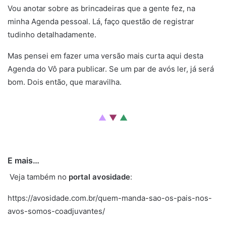
Vou anotar sobre as brincadeiras que a gente fez, na
minha Agenda pessoal. Lá, faço questão de registrar
tudinho detalhadamente.
Mas pensei em fazer uma versão mais curta aqui desta
Agenda do Vô para publicar. Se um par de avós ler, já será
bom. Dois então, que maravilha.
Então. Pois. Então. Pois. Então. Pois. Então. Pois. Então.
▲
▼
▲
Então. Pois. Então. Pois. Então. Pois. Então. Pois. Então.
E mais…
cólera
Veja também no
portal av
o
sidade
:
https://avosidade.com.br/quem-manda-sao-os-pais-nos-
avos-somos-coadjuvantes/