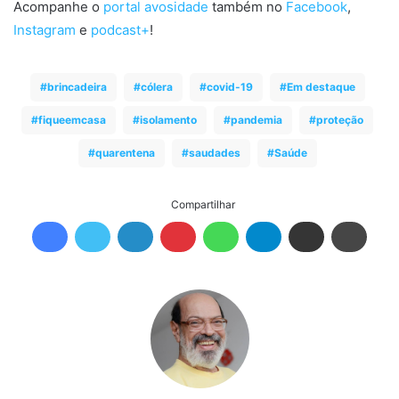
Acompanhe o
portal avosidade
também no
Facebook
,
Instagram
e
podcast+
!
brincadeira
cólera
covid-19
Em destaque
fiqueemcasa
isolamento
pandemia
proteção
quarentena
saudades
Saúde
Compartilhar