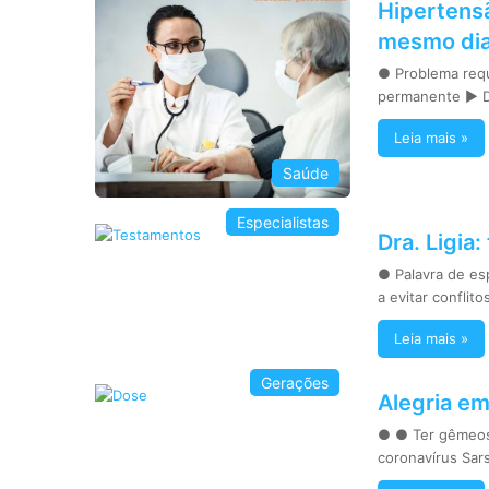
Hipertens
mesmo dia
● Problema req
permanente ► De
Leia mais »
Saúde
Especialistas
Dra. Ligia
● Palavra de es
a evitar conflit
Leia mais »
Gerações
Alegria e
● ● Ter gêmeos
coronavírus Sa