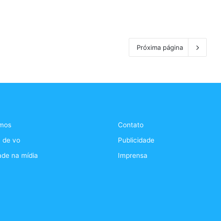
Próxima página
mos
Contato
 de vo
Publicidade
ade na mídia
Imprensa