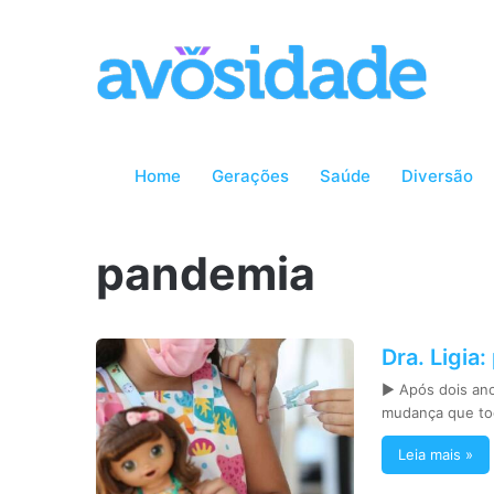
Home
Gerações
Saúde
Diversão
pandemia
Dra. Ligia:
► Após dois ano
mudança que t
Leia mais »