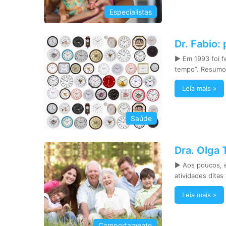
Especialistas
Dr. Fabio:
► Em 1993 foi f
tempo”. Resumo
Leia mais »
Saúde
Dra. Olga 
► Aos poucos, e
atividades dita
Leia mais »
Comportamento