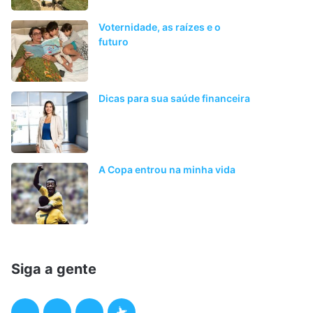
Voternidade, as raízes e o
futuro
Dicas para sua saúde financeira
A Copa entrou na minha vida
Siga a gente
F
T
I
P