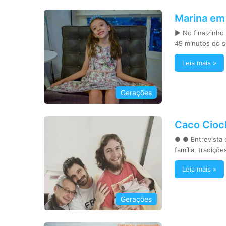
Marina em
► No finalzinho 
49 minutos do 
Leia mais »
Gerações
Caco Ciocl
● ● Entrevista 
família, tradiçõe
Leia mais »
Gerações