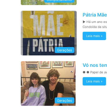
Pátria Mãe
► Há um ano esc
Condoída da si
Leia mais »
Gerações
Vó nos te
● ● Papel de av
Leia mais »
Gerações