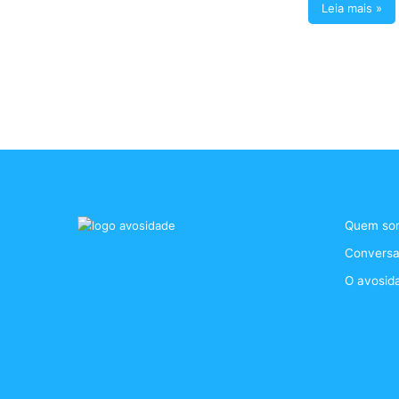
Leia mais »
Quem so
Conversa
O avosid