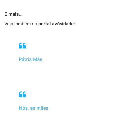
E mais…
África
Veja também no
portal avŏsidade
:
Pátria Mãe
Nós, as mães