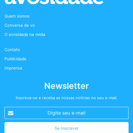
b
t
a
a
Quem somos
o
e
g
s
Conversa de vo
o
r
r
t
O avosidade na mídia
k
a
+
Contato
m
Publicidade
Imprensa
Newsletter
Inscreva-se e receba as nossas notícias no seu e-mail.
Digite
seu
e-
mail