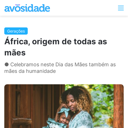
Switc
M
skin
Gerações
África, origem de todas as
mães
● Celebramos neste Dia das Mães também as
mães da humanidade