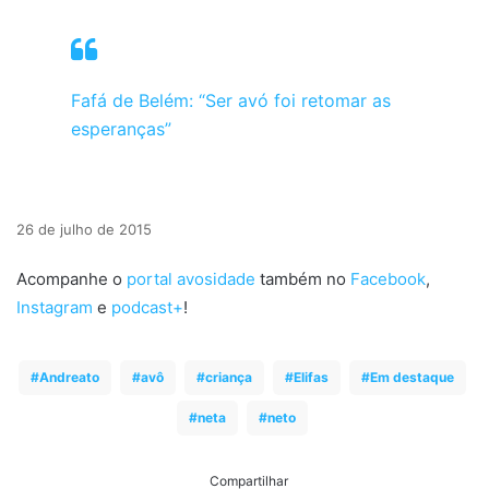
Fafá de Belém: “Ser avó foi retomar as
esperanças”
26 de julho de 2015
Acompanhe o
portal avosidade
também no
Facebook
,
Instagram
e
podcast+
!
Andreato
avô
criança
Elifas
Em destaque
neta
neto
Compartilhar