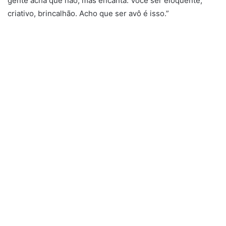
gente acha que não, mas encanta. Você ser eloquente,
criativo, brincalhão. Acho que ser avô é isso.”