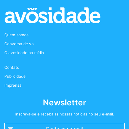
c
i
s
d
e
t
t
c
b
t
a
a
Quem somos
o
e
g
s
Conversa de vo
o
r
r
t
O avosidade na mídia
k
a
+
Contato
m
Publicidade
Imprensa
Newsletter
Inscreva-se e receba as nossas notícias no seu e-mail.
Digite