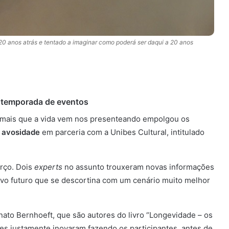
20 anos atrás e tentado a imaginar como poderá ser daqui a 20 anos
 temporada de eventos
 mais que a vida vem nos presenteando empolgou os
l
av
o
sidade
em parceria com a Unibes Cultural, intitulado
arço. Dois
experts
no assunto trouxeram novas informações
ovo futuro que se descortina com um cenário muito melhor
ato Bernhoeft, que são autores do livro “Longevidade – os
les justamente inovaram fazendo os participantes, antes de