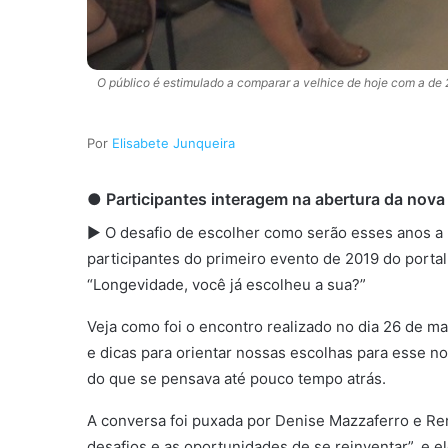
O público é estimulado a comparar a velhice de hoje com a de 
Elisabete Junqueira
● Participantes interagem na abertura da n
ova
► O desafio de escolher como serão esses anos a
participantes do primeiro evento de 2019 do porta
“Longevidade, você já escolheu a sua?”
Veja como foi o encontro realizado no dia 26 de m
e dicas para orientar nossas escolhas para esse n
do que se pensava até pouco tempo atrás.
A conversa foi puxada por Denise Mazzaferro e Ren
desafios e as oportunidades de se reinventar”, e e