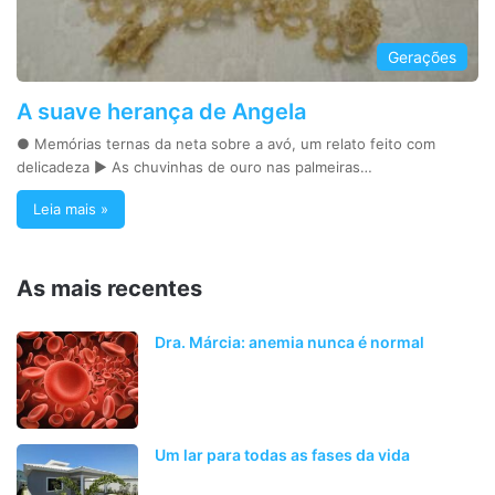
Gerações
A suave herança de Angela
● Memórias ternas da neta sobre a avó, um relato feito com
delicadeza ► As chuvinhas de ouro nas palmeiras…
Leia mais »
As mais recentes
Dra. Márcia: anemia nunca é normal
Um lar para todas as fases da vida