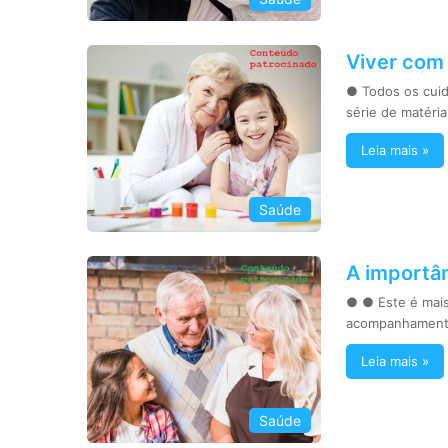
Viver com 
● Todos os cui
série de matéri
Leia mais »
Saúde
A importân
● ● Este é mais
acompanhamento
Leia mais »
Saúde