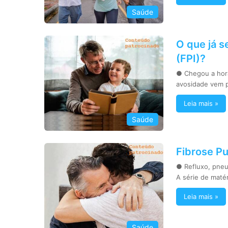
Saúde
O que já s
(FPI)?
● Chegou a hora
avosidade vem p
Leia mais »
Saúde
Fibrose Pu
● Refluxo, pne
A série de maté
Leia mais »
Saúde