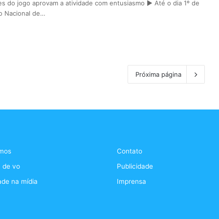
es do jogo aprovam a atividade com entusiasmo ► Até o dia 1º de
to Nacional de…
Próxima página
mos
Contato
 de vo
Publicidade
ade na mídia
Imprensa