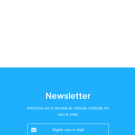
Newsletter
Inscreva-se e receba as nossas notícias no
seu e-mail.
Digite
seu