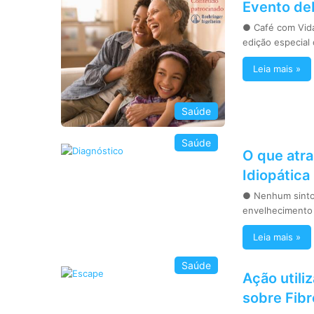
Evento de
● Café com Vida
edição especial
Leia mais »
Saúde
Saúde
O que atra
Idiopática
● Nenhum sinto
envelhecimento 
Leia mais »
Saúde
Ação utili
sobre Fibr