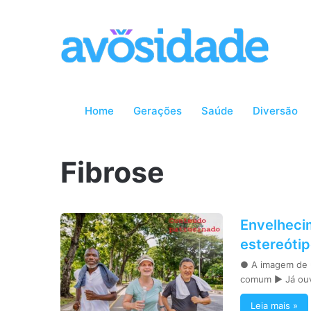
Home
Gerações
Saúde
Diversão
Fibrose
Envelhecim
estereótip
● A imagem de u
comum ► Já ou
Leia mais »