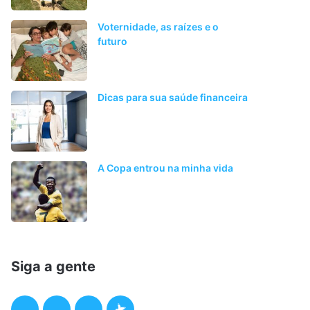
Voternidade, as raízes e o
futuro
Dicas para sua saúde financeira
A Copa entrou na minha vida
Siga a gente
F
T
I
P