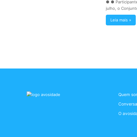
● ● Participant
julho, o Conjun
Leia mais »
Quem so
Conversa
O avosid