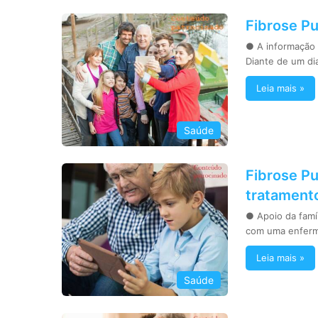
Fibrose Pu
● A informação 
Diante de um di
Leia mais »
Saúde
Fibrose Pu
tratament
● Apoio da famíl
com uma enferm
Leia mais »
Saúde