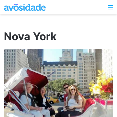
Switc
M
skin
Nova York