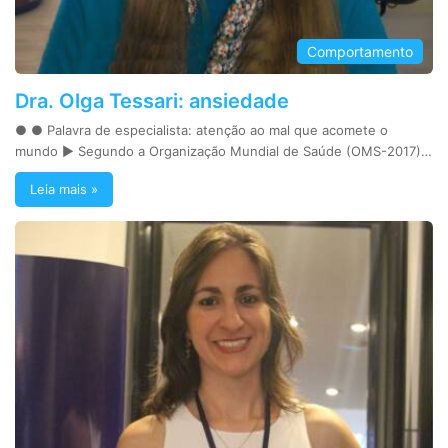
Comportamento
Dra. Olga Tessari: ansiedade
● ● Palavra de especialista: atenção ao mal que acomete o
mundo ► Segundo a Organização Mundial de Saúde (OMS-2017)…
Leia mais »