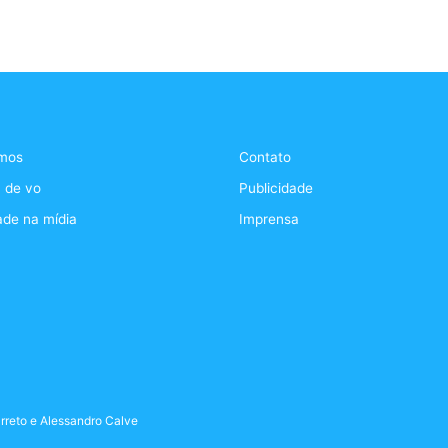
mos
Contato
 de vo
Publicidade
ade na mídia
Imprensa
rreto
e
Alessandro Calve