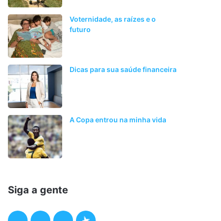
Voternidade, as raízes e o
futuro
Dicas para sua saúde financeira
A Copa entrou na minha vida
Siga a gente
F
T
I
P