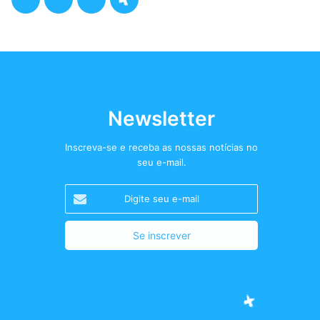
a
w
n
o
c
i
s
d
e
t
t
c
b
t
a
a
Newsletter
o
e
g
s
Inscreva-se e receba as nossas notícias no
seu e-mail.
o
r
r
t
Digite
k
a
+
seu
e-
m
mail
Facebook
Twitter
Instagram
Podcast+