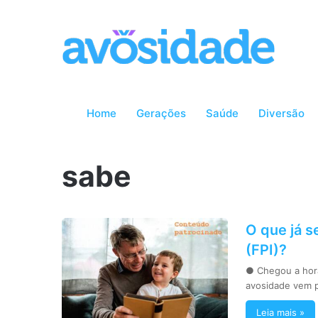
Home
Gerações
Saúde
Diversão
sabe
O que já s
(FPI)?
● Chegou a hora
avosidade vem p
Leia mais »