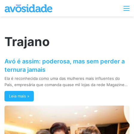
Switc
M
skin
Trajano
Avó é assim: poderosa, mas sem perder a
ternura jamais
Ela é reconhecida como uma das mulheres mais influentes do
País, empresária que comanda quase mil lojas da rede Magazine…
Leia mais »