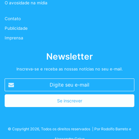
O avosidade na mídia
k
a
+
Contato
m
Publicidade
Imprensa
Newsletter
Inscreva-se e receba as nossas notícias no seu e-mail.
Digite
seu
e-
mail
© Copyright 2026, Todos os direitos reservados | Por
Rodolfo Barreto
e
Alessandro Calve