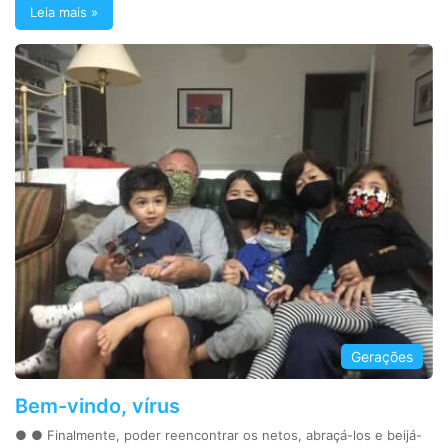
Leia mais »
Gerações
Bem-vindo, vírus
● ● Finalmente, poder reencontrar os netos, abraçá-los e beijá-