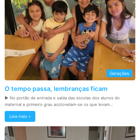
Gerações
O tempo passa, lembranças ficam
► No portão de entrada e saída das escolas dos alunos do
maternal e primeiro grau acotovelam-se os que levam…
Leia mais »