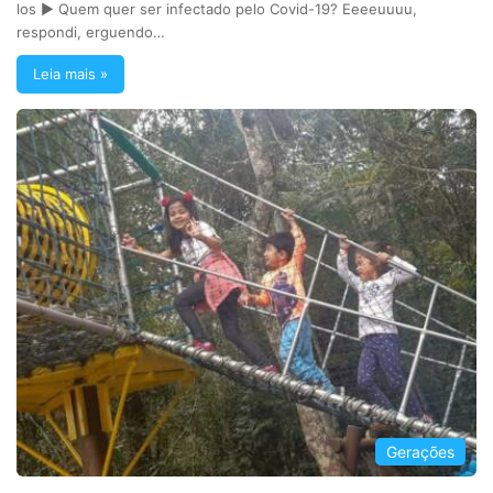
los ► Quem quer ser infectado pelo Covid-19? Eeeeuuuu,
respondi, erguendo…
Leia mais »
Gerações