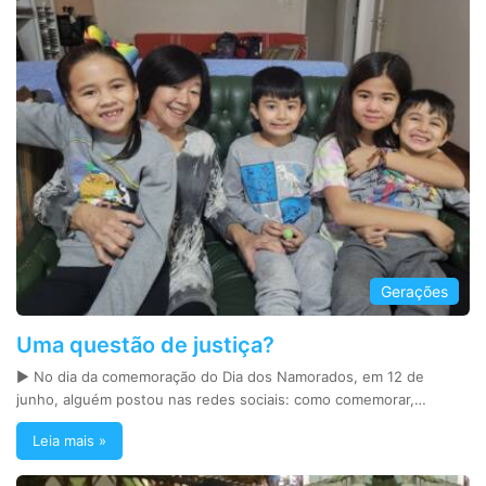
Gerações
Uma questão de justiça?
► No dia da comemoração do Dia dos Namorados, em 12 de
junho, alguém postou nas redes sociais: como comemorar,…
Leia mais »