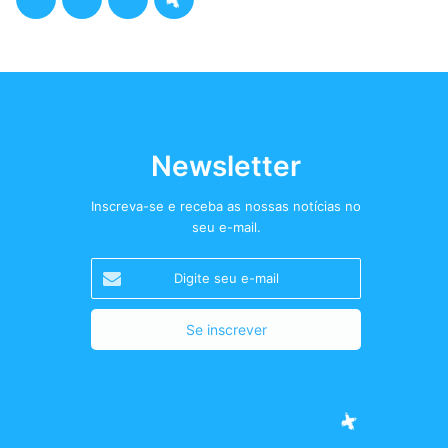
a
w
n
o
c
i
s
d
e
t
t
c
b
t
a
a
Newsletter
o
e
g
s
Inscreva-se e receba as nossas notícias no
seu e-mail.
o
r
r
t
Digite
k
a
+
seu
e-
m
mail
Facebook
Twitter
Instagram
Podcast+