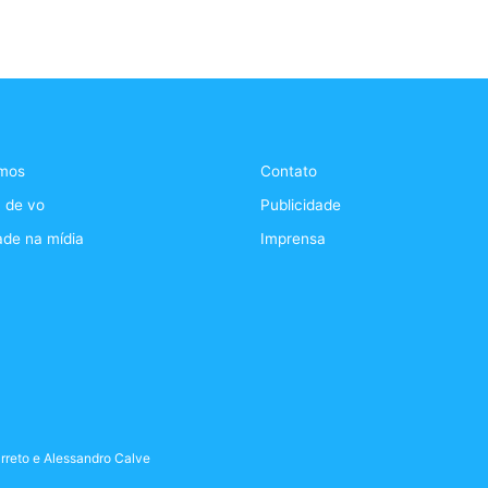
mos
Contato
 de vo
Publicidade
ade na mídia
Imprensa
rreto
e
Alessandro Calve