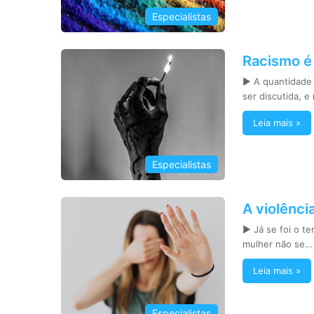
Especialistas
Racismo é
► A quantidade
ser discutida, 
Leia mais »
Especialistas
A violênci
► Já se foi o t
mulher não se…
Leia mais »
Especialistas