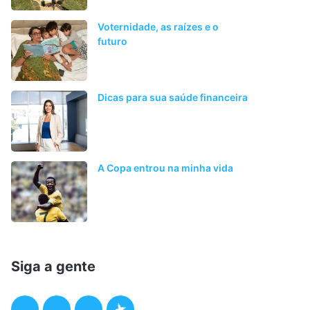
Voternidade, as raízes e o
futuro
Dicas para sua saúde financeira
A Copa entrou na minha vida
Siga a gente
F
T
I
P