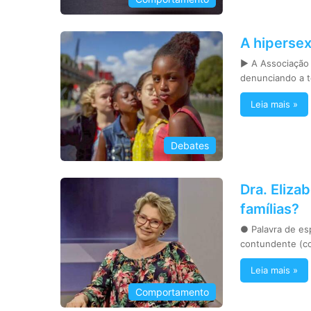
A hiperse
► A Associação
denunciando a 
Leia mais »
Debates
Dra. Eliza
famílias?
● Palavra de es
contundente (c
Leia mais »
Comportamento