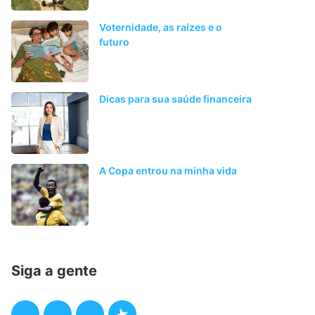
Voternidade, as raízes e o
futuro
Dicas para sua saúde financeira
A Copa entrou na minha vida
Siga a gente
F
T
I
P