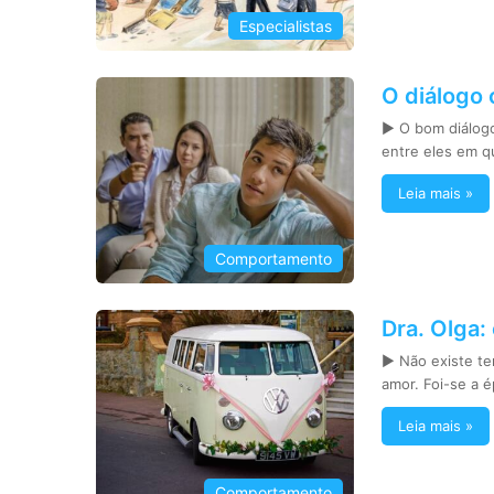
Especialistas
O diálogo 
► O bom diálogo
entre eles em q
Leia mais »
Comportamento
Dra. Olga:
► Não existe t
amor. Foi-se a
Leia mais »
Comportamento