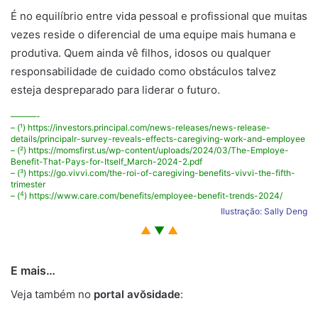
É no equilíbrio entre vida pessoal e profissional que muitas
vezes reside o diferencial de uma equipe mais humana e
produtiva. Quem ainda vê filhos, idosos ou qualquer
responsabilidade de cuidado como obstáculos talvez
esteja despreparado para liderar o futuro.
———-
– (¹) https://investors.principal.com/news-releases/news-release-
details/principalr-survey-reveals-effects-caregiving-work-and-employee
– (²) https://momsfirst.us/wp-content/uploads/2024/03/The-Employe-
Benefit-That-Pays-for-Itself_March-2024-2.pdf
– (³) https://go.vivvi.com/the-roi-of-caregiving-benefits-vivvi-the-fifth-
trimester
4
–
(
)
https://www.care.com/benefits/employee-benefit-trends-2024/
Ilustração: Sally Deng
▲
▼
▲
E mais…
Veja também no
portal avŏsidade
: