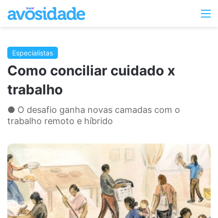
Switc
M
skin
Especialistas
Como conciliar cuidado x
trabalho
● O desafio ganha novas camadas com o
trabalho remoto e híbrido