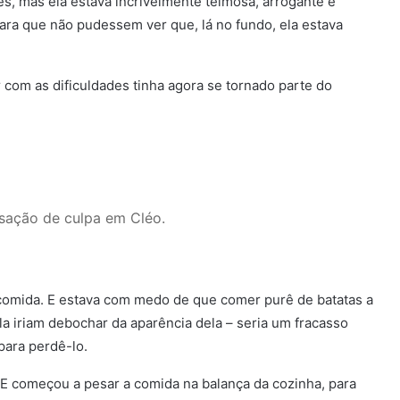
s, mas ela estava incrivelmente teimosa, arrogante e
ara que não pudessem ver que, lá no fundo, ela estava
 com as dificuldades tinha agora se tornado parte do
sação de culpa em Cléo.
 comida. E estava com medo de que comer purê de batatas a
a iriam debochar da aparência dela – seria um fracasso
para perdê-lo.
 E começou a pesar a comida na balança da cozinha, para