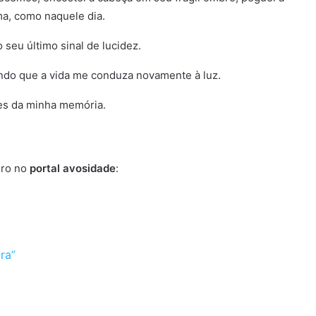
ma, como naquele dia.
seu último sinal de lucidez.
ndo que a vida me conduza novamente à luz.
es da minha memória.
iro no
portal av
o
sidade
:
ra”