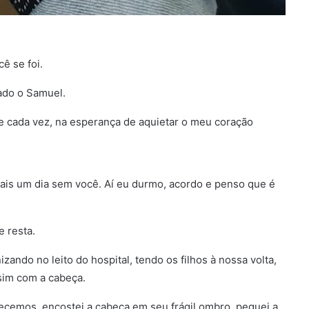
ê se foi.
ado o Samuel.
de cada vez, na esperança de aquietar o meu coração
mais um dia sem você. Aí eu durmo, acordo e penso que é
e resta.
ndo no leito do hospital, tendo os filhos à nossa volta,
sim com a cabeça.
cemos, encostei a cabeça em seu frágil ombro, peguei a