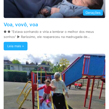
Gerações
Voa, vovô, voa
● ● “Estava sonhando e viria a lembrar o melhor dos meus
sonhos” ► Raríssimo, ele reapareceu na madrugada de…
Leia mais »