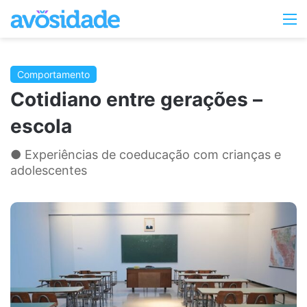
Switc
M
skin
Comportamento
Cotidiano entre gerações –
escola
● Experiências de coeducação com crianças e
adolescentes