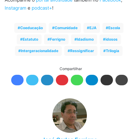
Instagram
e
podcast+
!
Coeducação
Comunidade
EJA
Escola
Estatuto
Ferrigno
Idadismo
idosos
Intergeracionalidade
Ressignificar
Trilogia
Compartilhar