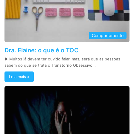
Comportamento
Dra. Elaine: o que é o TOC
► Muitos já devem ter ouvido falar, mas, será que as pessoas
sabem do que se trata o Transtorno Obsessivo…
Leia mais »