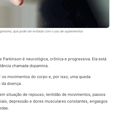
anismo, que pode ser evitada com o uso de suplementos
Parkinson é neurológica, crônica e progressiva. Ela está
bstância chamada dopamina.
Prevenção
r os movimentos do corpo e, por isso, uma queda
s da doença.
s em situação de repouso, lentidão de movimentos, passos
ciais, depressão e dores musculares constantes, engasgos
edas.