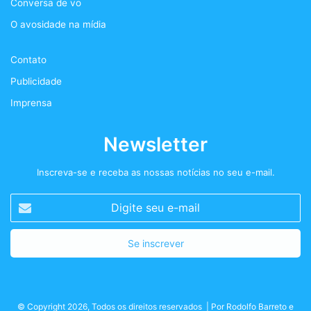
Conversa de vo
o
r
r
t
O avosidade na mídia
k
a
+
Contato
m
Publicidade
Imprensa
Newsletter
Inscreva-se e receba as nossas notícias no seu e-mail.
Digite
seu
e-
mail
© Copyright 2026, Todos os direitos reservados | Por
Rodolfo Barreto
e