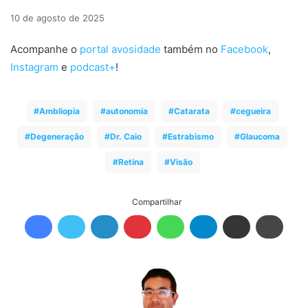
10 de agosto de 2025
Acompanhe o
portal avosidade
também no
Facebook
,
Instagram
e
podcast+
!
Ambliopia
autonomia
Catarata
cegueira
Degeneração
Dr. Caio
Estrabismo
Glaucoma
Retina
Visão
Compartilhar