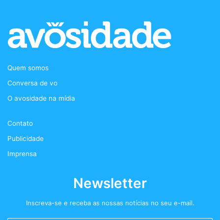
c
i
s
d
e
t
t
c
b
t
a
a
Quem somos
o
e
g
s
Conversa de vo
o
r
r
t
O avosidade na mídia
k
a
+
Contato
m
Publicidade
Imprensa
Newsletter
Inscreva-se e receba as nossas notícias no seu e-mail.