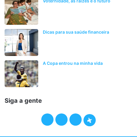
Voternidade, as raízes e o futuro
Dicas para sua saúde financeira
A Copa entrou na minha vida
Siga a gente
F
T
I
P
a
w
n
o