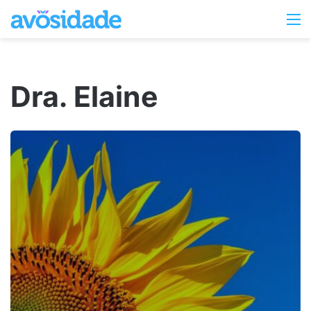
Switc
M
skin
Dra. Elaine